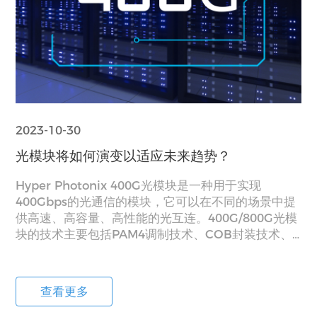
2023-10-30
光模块将如何演变以适应未来趋势？
Hyper Photonix 400G光模块是⼀种⽤于实现
400Gbps的光通信的模块，它可以在不同的场景中提
供⾼速、⾼容量、⾼性能的光互连。400G/800G光模
块的技术主要包括PAM4调制技术、COB封装技术、
DSP数字信号处理技术、微波集成电路技术、⾼速电
接⼝技术等。根据不同的规格和接⼝类型，Hyper
Photonix 400G光模块的产品型号分类主要包括
查看更多
SR8、DR4、FR4、LR4、LR8和ER4等⼏种类型。
400G光模块适⽤于运营商的宽带接⼊、宽带⽹络、数