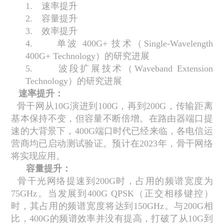
1.
速率提升
2.
容量提升
3.
效率提升
4.
单波
400G+
技术（
Single-Wavelength
400G+ Technology
）的研究进展
5.
波段扩展技术（
Waveband Extension
Technology
）的研究进展
速率提升：
骨干网从
10G
演进到
100G
，再到
200G
，传输距离
基本保持不变，但容量不断倍增。在路由器端口提
速的大背景下，
400G
端口时代已经来临，各电信运
营商均已启动测试验证。预计在
2023
年，骨干网络
将实现应用。
容量提升：
骨干光网络提速到
200G
时，占用的频谱宽度为
75GHz
。当发展到
400G QPSK
（正交相移键控）
时，其占用的频谱宽度将达到
150GHz
。与
200G
相
比，
400G
的频谱效率并没有提高，打破了从
10G
到