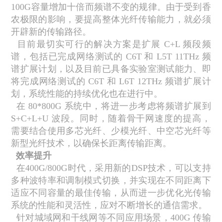
100G
容量增加十倍而频谱不变的规律。由于受到香
农极限的影响，要提高整体光纤传输能力，就必须
开辟新的传输路径。
目前最切实可行的解决方案是扩展
C+L
频段频
谱，包括已完成网络测试的
C6T
和
L5T 11THz
频
谱扩展计划，以及目前已具备实验室测试能力、即
将完成网络测试的
C6T
和
L6T 12THz
频谱扩展计
划，系统性能的持续优化也在进行中。
在
80*800G
系统中，将进一步考虑将频谱扩展到
S+C+L+U
波段。同时，随着骨干网速度的提高，
需要结合使用多芯光纤、少模光纤、中空芯光纤等
新型光纤技术，以确保长距离传输距离。
效率提升
在
400G/800G
时代，采用新的
DSP
技术，可以支持
多种波特率和调制模式切换，并实现在不同距离下
适应不同容量的最佳传输，从而进一步优化光传输
系统的性能和灵活性，应对不断增长的通信需求。
针对城域网和干线网等不同应用场景，
400G
传输