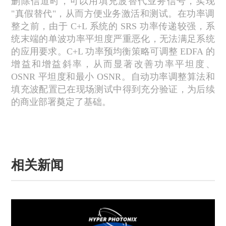
删除信道时，可以用填充波替代业务信号，实现
"
真假替代
"
，从而方便业务激活和测试。在功率调
整之前，由于
C+L
系统的
SRS
功率传递较强，系
统末端的单波功率平坦度严重恶化，无法满足系统
的应用要求。
C+L
功率预均衡策略可调整
EDFA
的
增益和增益斜率，从而显著改善功率平坦度、
OSNR
平坦度和最小
OSNR
。自动功率调整算法和
填充波配置已在现场测试中得到充分验证，为后续
的商业部署奠定了基础。
相关新闻