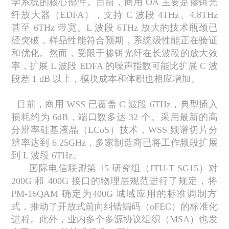
学系统的核心部件。目前，商用
OA
主要是掺铒光
纤放大器（
EDFA
），支持
C
波段
4THz
、
4.8THz
甚至
6THz
带宽。
L
波段
6THz
放大的技术瓶颈已
经突破，样品性能符合预期，系统级性能正在验证
和优化。然而，受限于掺铒光纤在长波段的放大效
率，扩展
L
波段
EDFA
的噪声指数可能比扩展
C
波
段差
1 dB
以上，模块成本和体积也相应增加。
目前，商用
WSS
已覆盖
C
波段
6THz
，典型插入
损耗约为
6dB
，端口数多达
32
个。采用最新的高
分辨率硅基液晶（
LCoS
）技术，
WSS
频谱切片分
辨率达到
6.25GHz
，多家制造商已将工作频段扩展
到
L
波段
6THz
。
国际电信联盟第
15
研究组（
ITU-T SG15
）对
200G
和
400G
接口的物理层规范进行了规定，将
PM-16QAM
确定为
400G
城域应用的标准调制方
式，推动了开放式前向纠错编码（
oFEC
）的标准化
进程。此外，业内多个多源协议组织（
MSA
）也发