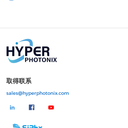
取得联系
sales@hyperphotonix.com