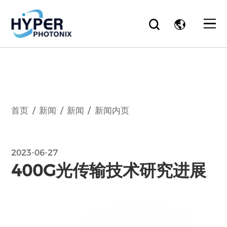
Notice
: Undefined index: HTTP_ACCEPT_LANGUAGE in
/www/wwwroot/www.hyperphotonix.com/cn/common/
on line
31
首页
新闻
新闻
新闻内页
2023-06-27
400G光传输技术研究进展