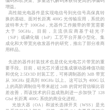
编码和软决策、多重迭代解码来获得更高的净编码
增益。
高性能光电器件是实现电信号到光信号高保真转
换的基础。面对长距离
400G
光传输应用，系统的
波特率大于
100Gbd
，光器件工作频带的带宽需要
大于
50GHz
。目前，主流供应商基于硅光子
（
SiP
）或磷化铟（
InP
）工艺平台开展小型化、集
成化和大带宽光收发器件的研究，推出了部分准商
用样品。
先进的器件封装技术也是优化光电芯片带宽的重
要手段。目前，硅光芯片通过集成驱动器峰值功能
和优化
2.5D/3D
封装工艺，可将调制器的
3dB
带宽
从
30GHz
提高到
80GHz
以上。这可以为
400G
以
上的高阶调制信号带来超过
2dB
的背对背信噪比容
差改善，而该技术的日益成熟则进一步加快了
128
Gbd
长距离
400G
系统的商业化进程。
光放大器（
OA
）和波长选择开关（
WSS
）是光