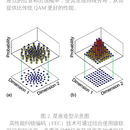
座点的位置和出现概率，使其呈现特殊分布，从而
提供比传统
QAM
更好的性能。
图
2.
星座造型示意图
高性能纠错编码（
FEC
）技术可通过结合使用级联