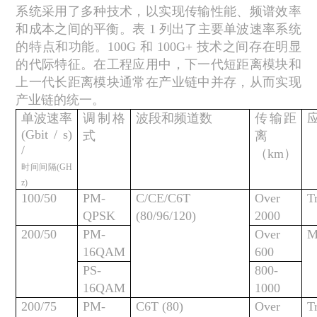
系统采用了多种技术，以实现传输性能、频谱效率
和成本之间的平衡。表
1
列出了主要单波
速率系统
的特点和功能。
100G
和
100G+
技术之间存在明显
的代际特征。在工程应用中，下一代短距离模块和
上一代长距离模块通常在产业链中并存，从而实现
产业链的统一。
单波速率
调制格
波段和频道数
传输距
(Gbit / s)
式
离
/
（
km
）
时间间隔
(GH
z)
100/50
PM-
C/CE/C6T
Over
T
QPSK
(80/96/120)
2000
200/50
PM-
Over
M
16QAM
600
PS-
800-
16QAM
1000
200/75
PM-
C6T (80)
Over
T