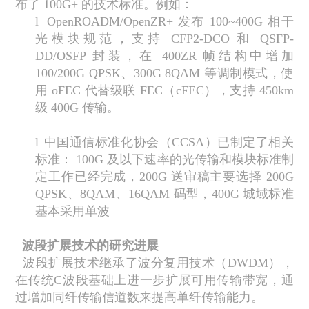
布了
100G+
的技术标准。例如：
l
OpenROADM/OpenZR+
发布
100~400G
相干
光模块规范，支持
CFP2-DCO
和
QSFP-
DD/OSFP
封装，在
400ZR
帧结构中增加
100/200G QPSK
、
300G 8QAM
等调制模式，使
用
oFEC
代替级联
FEC
（
cFEC
），支持
450km
级
400G
传输。
l
中国通信标准化协会（
CCSA
）已制定了相关
标准：
100G
及以下速率的光传输和模块标准制
定工作已经完成，
200G
送审稿主要选择
200G
QPSK
、
8QAM
、
16QAM
码型，
400G
城域标准
基本采用单波
波段扩展技术的研究进展
波段扩展技术继承了波分复用技术（
DWDM
），
在传统
C
波段基础上进一步扩展可用传输带宽，通
过增加同纤传输信道数来提高单纤传输能力。