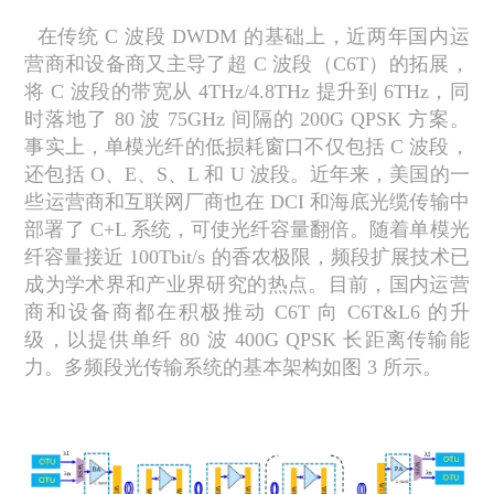
在传统
C
波段
DWDM
的基础上，近两年国内运
营商和设备商又主导了超
C
波段（
C6T
）的拓展，
将
C
波段的带宽从
4THz/4.8THz
提升到
6THz
，同
时落地了
80
波
75GHz
间隔的
200G QPSK
方案。
事实上，单模光纤的低损耗窗口不仅包括
C
波段，
还包括
O
、
E
、
S
、
L
和
U
波段。近年来，美国的一
些运营商和互联网厂商也在
DCI
和海底光缆传输中
部署了
C+L
系统，可使光纤容量翻倍。随着单模光
纤容量接近
100Tbit/s
的香农极限，频段扩展技术已
成为学术界和产业界研究的热点。目前，国内运营
商和设备商都在积极推动
C6T
向
C6T&L6
的升
级，以提供单纤
80
波
400G QPSK
长距离传输能
力。多频段光传输系统的基本架构如图
3
所示。