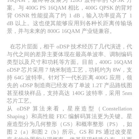
16QAM
，最终将发展为
128G
波特率的
QPSK
方
案。与
400G PS 16QAM
相比，
400G QPSK
的背对
背
OSNR
性能提高了约
1 dB
，输入功率提高了
1
dB
以上。这也使其能够应用到各种长距离传输场
景，并与未来的
800G 16QAM
产业链兼容。
在芯片层面，相干
oDSP
技术经历了几代演进，代
与代之间的差异主要体现在最高单波率、调制编码
类型以及尺寸和功耗等方面。目前，
400G 16QAM
oDSP
芯片采用
7
纳米制造工艺，功耗约为
8W
，支
持
64G
波特率。针对下一代长距离
400G
应用，领
先的
oDSP
制造商已经发布了单波
1.2T
产品路线图
甚至模块样品，支持高达
140G
波特率，采用
5nm
芯片工艺。
从
oDSP
算法来看，星座造型（
Constellation
Shaping
）和高性能
FEC
编解码算法更为关键。星
座造型分为几何整形（
GS
）和概率整形（
PS
），如
图
2
（
a
）和图
2
（
b
）所示。
GS
和
PS
通过改变星