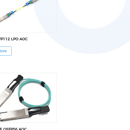
FP112 LPO AOC
More
E QSFP56 AOC