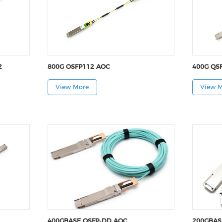
2
800G OSFP112 AOC
400G QS
View More
View 
400GBASE QSFP-DD AOC
200GBAS