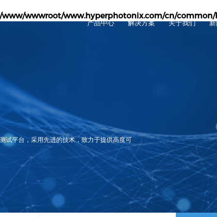
/www/wwwroot/www.hyperphotonix.com/cn/common/h
产品中心
解决方案
关于我们
新
1.6T
800G
800G
800G
400G
400G
400G
200G
200G
100G
100G
40G
测试平台，采用先进的技术，致力于提供高度可