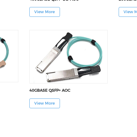
View More
View 
40GBASE QSFP+ AOC
View More