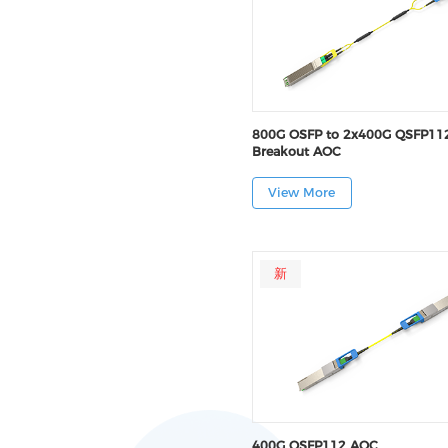
800G OSFP to 2x400G QSFP11
Breakout AOC
View More
新
400G QSFP112 AOC