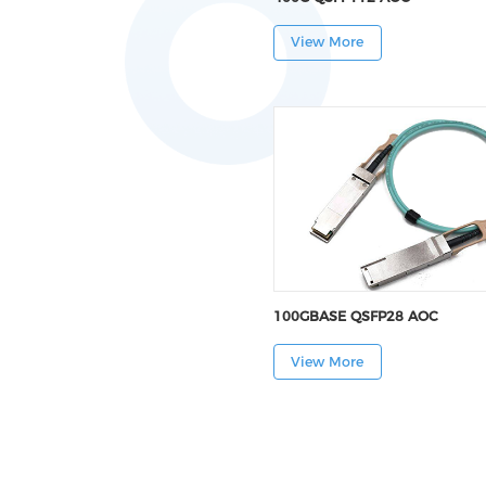
View More
100GBASE QSFP28 AOC
View More