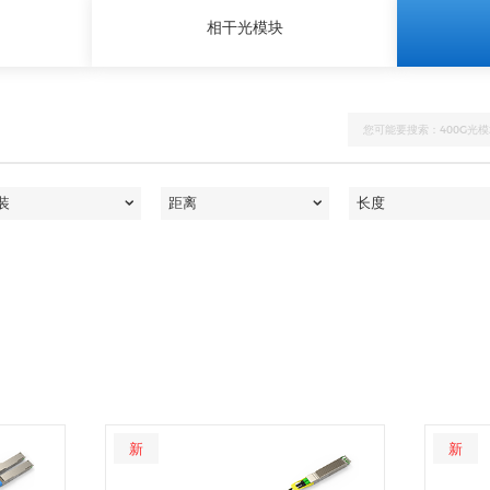
相干光模块
新
新