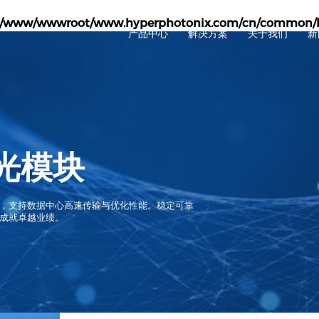
/www/wwwroot/www.hyperphotonix.com/cn/common/h
产品中心
解决方案
关于我们
新
1.6T
800G
800G
800G
400G
400G
400G
200G
光模块
200G
100G
100G
40G
，支持数据中心高速传输与优化性能。稳定可靠
成就卓越业绩。